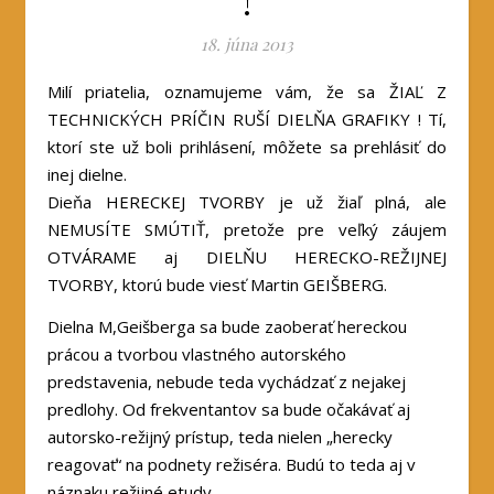
!
18. júna 2013
Milí priatelia, oznamujeme vám, že sa ŽIAĽ Z
TECHNICKÝCH PRÍČIN RUŠÍ DIELŇA GRAFIKY ! Tí,
ktorí ste už boli prihlásení, môžete sa prehlásiť do
inej dielne.
Dieňa HERECKEJ TVORBY je už žiaľ plná, ale
NEMUSÍTE SMÚTIŤ, pretože pre veľký záujem
OTVÁRAME aj DIELŇU HERECKO-REŽIJNEJ
TVORBY, ktorú bude viesť Martin GEIŠBERG.
Dielna M,Geišberga sa bude zaoberať hereckou
prácou a tvorbou vlastného autorského
predstavenia, nebude teda vychádzať z nejakej
predlohy. Od frekventantov sa bude očakávať aj
autorsko-režijný prístup, teda nielen „herecky
reagovať“ na podnety režiséra. Budú to teda aj v
náznaku režijné etudy.