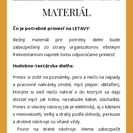
MATERIÁL
Čo je potrebné priniesť na LETAVY:
Bežný materiál pre potreby dielní bude
zabezpečený zo strany organizátorov. Všetkým
frekventantom napriek tomu odporúčame priniesť:
Hudobno-textárska dielňa:
Prines si zošit na poznámky, pero a niečo na nápady
a pracovné nahrávky (mobil, mp3 player, diktafón),
ktorými si vieš niečo nahrať a do ktorých sa dajú
dostať mp3 (ak treba, nezabudni kábel, slúchadlá).
Prines si vlastný nástroj (ak je elektrický, aj s káblami
s menovkou!!!). Veľký a drahý podľa dohody, perkusie
a drobné nástroje sú vítané vždy.
Pozor na drahé nástroje. Vieme zabezpečiť