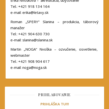
Erika Nvošková
– akreditácia, ubytovanie
Tel.: +421
918 134 164
e-mail: erika@letavy.sk
Roman „SPERY“ Slanina – produkcia, táborový
manažer
Tel.: +421 904 630 730
e-mail: slanina@slanina.sk
Martin „NOGA“ Nvoška – ozvučenie, osvetlenie,
webmaster
Tel.: +421 908 904 617
e-mail: noga@noga.sk
PRIHLASOVANIE
PRIHLÁŠKA TU!!!