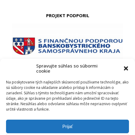
PROJEKT PODPORIL
Spravujte súhlas so súbormi
cookie
PODUJATIE PODPORIL
Na poskytovanie tých najlepších skúseností používame technológie, ako
sú súbory cookie na ukladanie a/alebo prístup k informáciám o
zariadení. Súhlas s týmito technológiami nám umožní spracovávať
údaje, ako je správanie pri prehliadaní alebo jedinečné ID na tejto
stránke. Nesúhlas alebo odvolanie súhlasu môže nepriaznivo ovplyvniť
určité vlastnosti a funkcie.
Prijať