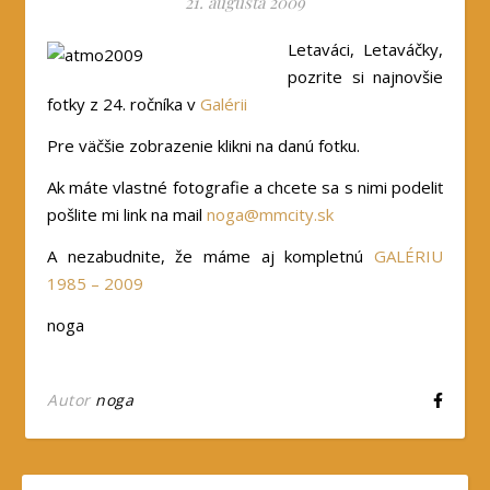
21. augusta 2009
Letaváci, Letaváčky,
pozrite si najnovšie
fotky z 24. ročníka v
Galérii
Pre väčšie zobrazenie klikni na danú fotku.
Ak máte vlastné fotografie a chcete sa s nimi podeliť
pošlite mi link na mail
noga@mmcity.sk
A nezabudnite, že máme aj kompletnú
GALÉRIU
1985 – 2009
noga
Autor
noga