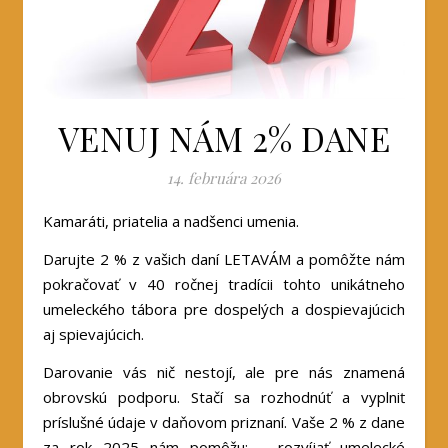
VENUJ NÁM 2% DANE
14. februára 2026
Kamaráti, priatelia a nadšenci umenia.
Darujte 2 % z vašich daní LETAVÁM a pomôžte nám
pokračovať v 40 ročnej tradícii tohto unikátneho
umeleckého tábora pre dospelých a dospievajúcich
aj spievajúcich.
Darovanie vás nič nestojí, ale pre nás znamená
obrovskú podporu. Stačí sa rozhodnúť a vyplniť
príslušné údaje v daňovom priznaní. Vaše 2 % z dane
za rok 2025 nám pomôžu: – rozvíjať umelecké