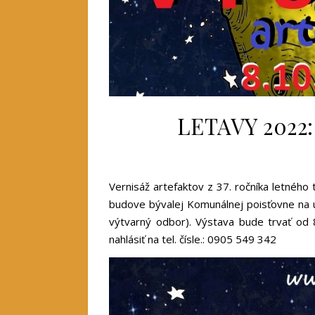
LETAVY 2022
Vernisáž artefaktov z 37. ročníka letnéh
budove bývalej Komunálnej poisťovne na u
výtvarný odbor). Výstava bude trvať od
nahlásiť na tel. čísle.: 0905 549 342