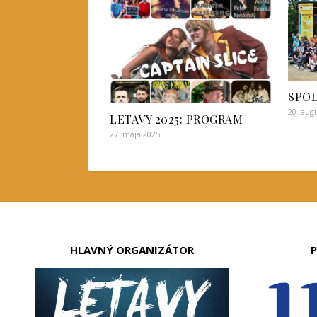
SPOL
20. aug
LETAVY 2025: PROGRAM
27. mája 2025
HLAVNÝ ORGANIZÁTOR
P