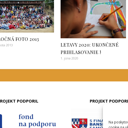
OČNÁ FOTO 2013
LETAVY 2020: UKONČENÉ
usta 2013
PRIHLASOVANIE !
1. júna 2020
ROJEKT PODPORIL
PROJEKT PODPOR
Na poskytov
cookie na u