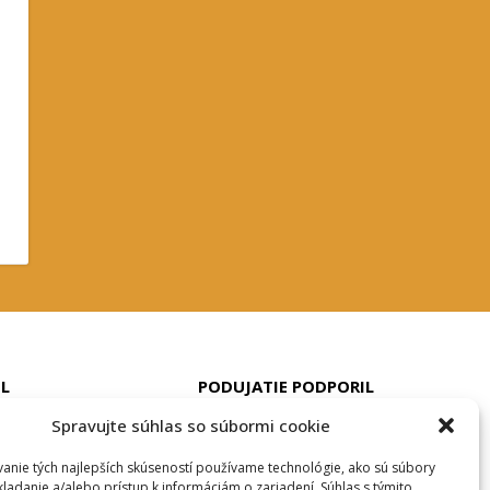
IL
PODUJATIE PODPORIL
Spravujte súhlas so súbormi cookie
anie tých najlepších skúseností používame technológie, ako sú súbory
kladanie a/alebo prístup k informáciám o zariadení. Súhlas s týmito