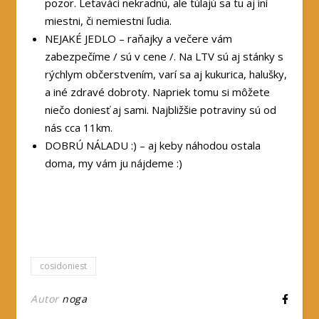
pozor. Letaváci nekradnú, ale túlajú sa tu aj iní
miestni, či nemiestni ľudia.
NEJAKÉ JEDLO – raňajky a večere vám
zabezpečíme / sú v cene /. Na LTV sú aj stánky s
rýchlym občerstvením, varí sa aj kukurica, halušky,
a iné zdravé dobroty. Napriek tomu si môžete
niečo doniesť aj sami. Najbližšie potraviny sú od
nás cca 11km.
DOBRÚ NÁLADU :) – aj keby náhodou ostala
doma, my vám ju nájdeme :)
cosidoniest
Autor
noga