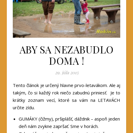
ABY SA NEZABUDLO
DOMA !
29. júla 2015
Tento článok je určený hlavne prvo-letavákom. Ale aj
takým, čo si každý rok niečo zabudnú priniesť. Je to
krátky zoznam vecí, ktoré sa vám na LETAVÁCH
určite zídu.
GUMÁKY (čižmy), pršiplášť, dáždnik – aspoň jeden
deň nám zvykne zapršať. Sme v horách.