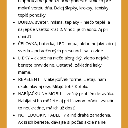
Odporúčame jednoznačne prineste si niečo pre
mokrú verziu dňa. Ďalej šlapky, kroksy, tenisky,
teplé ponožky.
BUNDA, sveter, mikina, tepláky – niečo teplé, a
najlepšie všetko krát 2. V noci je chladno. Aj pri
ohni :D
ČELOVKA, baterka, LED lampa, alebo nejaký zdroj
svetla – pri večerných presunoch sa to zíde.
LIEKY – ak ste na niečo alergický, alebo nejaké
beriete pravidelne. Ostatné, základné lieky
máme.
REPELENT – v akejkoľvek forme. Lietajú nám
okolo hláv aj osy. Milujú totiž Kofolu.
NABÍJAČKU NA MOBIL – večný problém letaváka.
Nabíjať si ho môžete aj pri hlavnom pódiu, zvukár
to neukradne, má ich už dosť.
NOTEBOOKY, TABLETY a iné drahé zariadenia.
Ak si ich beriete, dávajte si počas akcie na ne