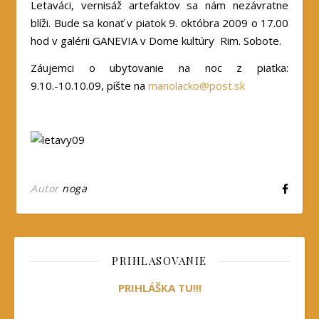
Letaváci, vernisáž artefaktov sa nám nezávratne
blíži. Bude sa konať v piatok 9. októbra 2009 o 17.00
hod v galérii GANEVIA v Dome kultúry Rim. Sobote.
Záujemci o ubytovanie na noc z piatka:
9.10.-10.10.09, píšte na
manolacko@post.sk
.
Autor
noga
PRIHLASOVANIE
PRIHLÁŠKA TU!!!