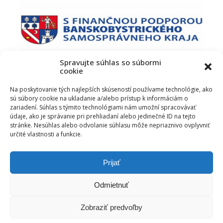
Spravujte súhlas so súbormi
cookie
PODUJATIE PODPORIL
Na poskytovanie tých najlepších skúseností používame technológie, ako
sú súbory cookie na ukladanie a/alebo prístup k informáciám o
zariadení. Súhlas s týmito technológiami nám umožní spracovávať
údaje, ako je správanie pri prehliadaní alebo jedinečné ID na tejto
stránke. Nesúhlas alebo odvolanie súhlasu môže nepriaznivo ovplyvniť
určité vlastnosti a funkcie.
Prijať
Odmietnuť
Zobraziť predvoľby
Letavy - 2026 ©