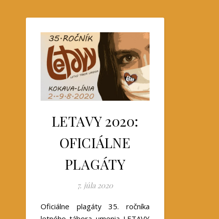
LETAVY 2020:
OFICIÁLNE
PLAGÁTY
7. júla 2020
Oficiálne plagáty 35. ročníka
letného tábora umenia LETAVY