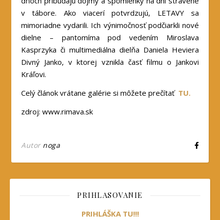
dňoch pribúdajú dojmy a spomienky na dni strávené
v tábore. Ako viacerí potvrdzujú, LETAVY sa
mimoriadne vydarili. Ich výnimočnosť podčiarkli nové
dielne – pantomíma pod vedením Miroslava
Kasprzyka či multimediálna dielňa Daniela Heviera
Divný Janko, v ktorej vznikla časť filmu o Jankovi
Kráľovi.
Celý článok vrátane galérie si môžete prečítať
TU.
zdroj: www.rimava.sk
Autor
noga
PRIHLASOVANIE
PRIHLÁŠKA TU!!!