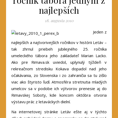
ročník tábora jedným z
najlepších
18. augusta 2010
Jeden z
najlepších a najtvorivejších ročníkov v histórii Letáv –
tak zhrnul priebeh jubilejného
25. ročníka
umeleckého tábora jeho zakladateľ Marian Lacko.
Ako pre Rimava.sk uviedol, uplynulý týždeň v
rekreačnom stredisku Kokava dopadol nad jeho
očakávania, zo Slovenska i zo zahraničia sa tu zišlo
viac ako štyristo ľudí. Atmosféra stretnutia mladých
umelcov sa v podobe ich výtvorov prenesie aj do
Rimavskej Soboty, kde koncom októbra otvoria
výstavu prác z letaváckych dielní.
Na internetovej stránke Letáv ešte aj v týchto