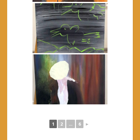
1
2
...
6
►