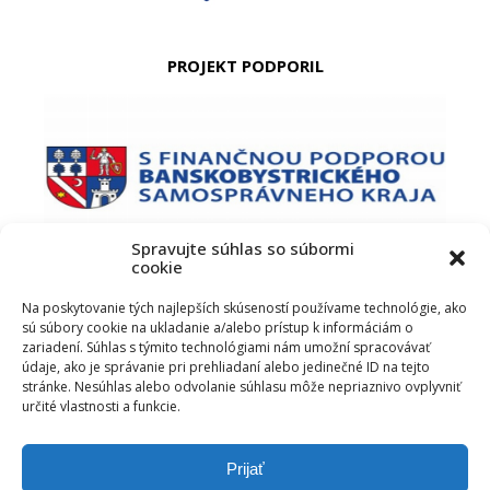
PROJEKT PODPORIL
Spravujte súhlas so súbormi
cookie
PODUJATIE PODPORIL
Na poskytovanie tých najlepších skúseností používame technológie, ako
sú súbory cookie na ukladanie a/alebo prístup k informáciám o
zariadení. Súhlas s týmito technológiami nám umožní spracovávať
údaje, ako je správanie pri prehliadaní alebo jedinečné ID na tejto
stránke. Nesúhlas alebo odvolanie súhlasu môže nepriaznivo ovplyvniť
určité vlastnosti a funkcie.
Prijať