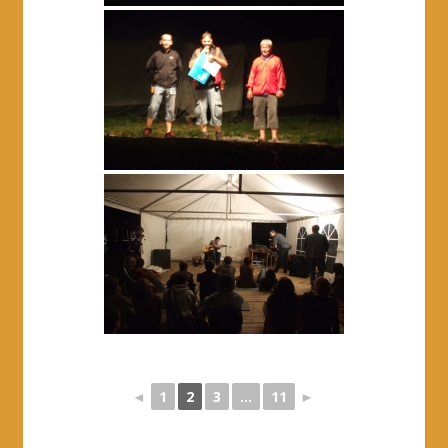
◄
1
2
3
...
11
►