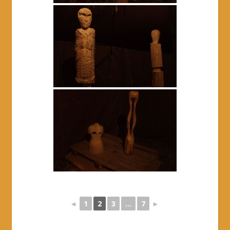
◄
1
2
3
...
7
►