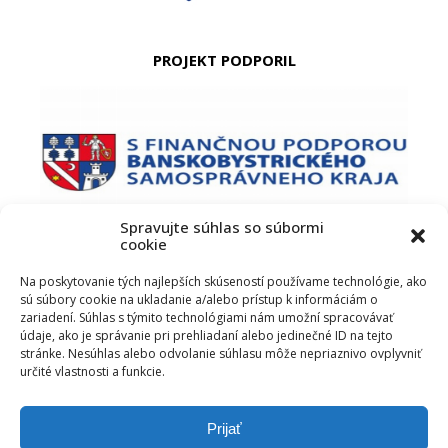
PROJEKT PODPORIL
Spravujte súhlas so súbormi
cookie
PODUJATIE PODPORIL
Na poskytovanie tých najlepších skúseností používame technológie, ako
sú súbory cookie na ukladanie a/alebo prístup k informáciám o
zariadení. Súhlas s týmito technológiami nám umožní spracovávať
údaje, ako je správanie pri prehliadaní alebo jedinečné ID na tejto
stránke. Nesúhlas alebo odvolanie súhlasu môže nepriaznivo ovplyvniť
určité vlastnosti a funkcie.
Prijať