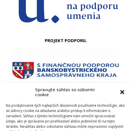
PROJEKT PODPORIL
Spravujte súhlas so súbormi
cookie
PODUJATIE PODPORIL
Na poskytovanie tých najlepších skúseností používame technológie, ako
sú súbory cookie na ukladanie a/alebo prístup k informáciám o
zariadení. Súhlas s týmito technológiami nám umožní spracovávať
údaje, ako je správanie pri prehliadaní alebo jedinečné ID na tejto
stránke. Nesúhlas alebo odvolanie súhlasu môže nepriaznivo ovplyvniť