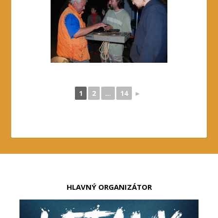
1
2
...
14
►
HLAVNÝ ORGANIZÁTOR