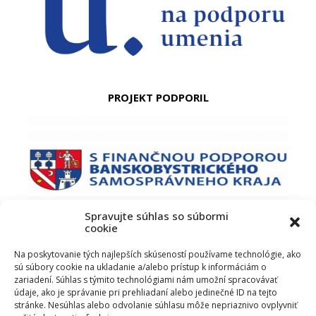
PROJEKT PODPORIL
Spravujte súhlas so súbormi
cookie
PODUJATIE PODPORIL
Na poskytovanie tých najlepších skúseností používame technológie, ako
sú súbory cookie na ukladanie a/alebo prístup k informáciám o
zariadení. Súhlas s týmito technológiami nám umožní spracovávať
údaje, ako je správanie pri prehliadaní alebo jedinečné ID na tejto
stránke. Nesúhlas alebo odvolanie súhlasu môže nepriaznivo ovplyvniť