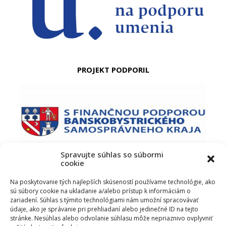
PROJEKT PODPORIL
Spravujte súhlas so súbormi
cookie
PODUJATIE PODPORIL
Na poskytovanie tých najlepších skúseností používame technológie, ako
sú súbory cookie na ukladanie a/alebo prístup k informáciám o
zariadení. Súhlas s týmito technológiami nám umožní spracovávať
údaje, ako je správanie pri prehliadaní alebo jedinečné ID na tejto
stránke. Nesúhlas alebo odvolanie súhlasu môže nepriaznivo ovplyvniť